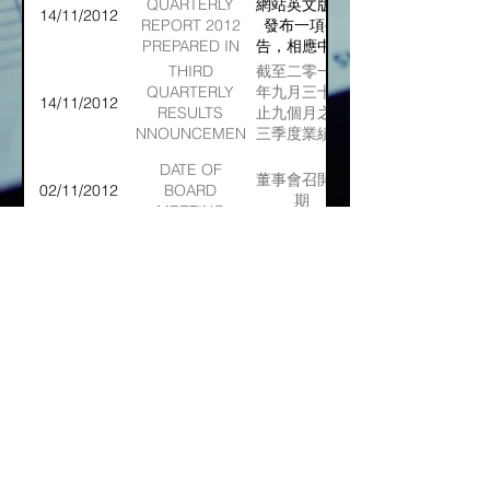
WITH
不會在本版面
QUARTERLY
網站英文版面
14/11/2012
CANADIAN
發布。
REPORT 2012
發布一項公
SECURITIES
PREPARED IN
告，相應中文
LAW
ACCORDANCE
版本或會／或
THIRD
截至二零一二
WITH THE
不會在本版面
QUARTERLY
年九月三十日
14/11/2012
CANADIAN
發布。
RESULTS
止九個月之第
SECURITIES
ANNOUNCEMENT
三季度業績公
LAW
FOR THE NINE
告
DATE OF
MONTHS ENDED
董事會召開日
02/11/2012
BOARD
30TH
期
MEETING
SEPTEMBER,
2012?(84KB)
MONTHLY
股份發行人的
RETURN OF
02/11/2012
證券變動月報
EQUITY
表
ISSUER ON
MOVEMENTS
IN
NET ASSET
15/10/2012
資產淨值
SECURITIES
VALUE
MONTHLY
RETURN OF
股份發行人的
03/10/2012
EQUITY
變動月報表
ISSUER ON