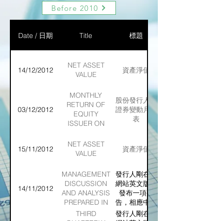
Before 2010
Date / 日期
Title
標題
NET ASSET
14/12/2012
資產淨值
VALUE
MONTHLY
股份發行人的
RETURN OF
03/12/2012
證券變動月報
EQUITY
表
ISSUER ON
MOVEMENTS
IN
NET ASSET
15/11/2012
資產淨值
SECURITIES
VALUE
MANAGEMENT
發行人剛在本
DISCUSSION
網站英文版面
14/11/2012
AND ANALYSIS
發布一項公
PREPARED IN
告，相應中文
ACCORDANCE
版本或會／或
THIRD
發行人剛在本