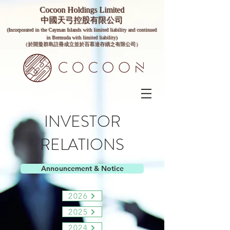
Cocoon Holdings Limited
​​中國天弓控股有限公司
(Incorporated in the Cayman Islands with limited liability and continued
in Bermuda with limited liability)
（於開曼群島註冊成立並於百慕達存續之有限公司）
INVESTOR
RELATIONS
Announcement & Notice
2026
2025
2024