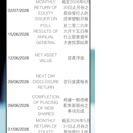
MONTHLY
截至2026年6月
ENDED
RETURN OF
30日止月份之
02/07/2026
31/07/2026
EQUITY
股份發行人的
ISSUER ON
證券變動月報
MOVEMENTS
表
POLL
於二零二六年
IN
RESULTS OF
六月十五日舉
15/06/2026
SECURITIES
ANNUAL
行之股東週年
FOR THE
GENERAL
大會投票結果
MONTH
MEETING
ENDED
HELD ON 15
NET ASSET
12/06/2026
資產淨值
30/06/2026
JUNE 2026
VALUE
NEXT DAY
09/06/2026
DISCLOSURE
翌日披露報表
RETURN
COMPLETION
根據一般授權
OF PLACING
09/06/2026
配售新股份之
OF NEW
事項完成
SHARES
UNDER
MONTHLY
截至2026年5月
GENERAL
RETURN OF
31日止月份之
01/06/2026
MANDATE
EQUITY
股份發行人的