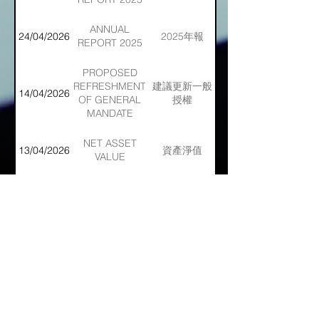
GENERAL
MEETING
ANNUAL
24/04/2026
2025年報
REPORT 2025
PROPOSED
REFRESHMENT
建議更新一般
14/04/2026
OF GENERAL
授權
MANDATE
NET ASSET
13/04/2026
資產淨值
VALUE
MONTHLY
截至2026年3月
RETURN OF
31日止月份之
01/04/2026
EQUITY
股份發行人的
ISSUER ON
證券變動月報
MOVEMENTS
表
ANNUAL
截至二零二五
IN
RESULTS
年十二月三十
30/03/2026
SECURITIES
ANNOUNCEMENT
一日止年度之
FOR THE
FOR THE YEAR
年度業績公佈
MONTH
ENDED 31
CHANGE OF
ENDED
DECEMBER 2025
DATE OF
更改董事會會