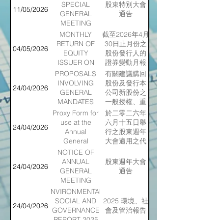
27 MAY 2026
SPECIAL
股東特別大會
11/05/2026
GENERAL
通告
MEETING
MONTHLY
截至2026年4月
RETURN OF
30日止月份之
04/05/2026
EQUITY
股份發行人的
ISSUER ON
證券變動月報
MOVEMENTS
表
PROPOSALS
有關建議購回
IN
INVOLVING
股份及發行本
24/04/2026
SECURITIES
GENERAL
公司新股份之
FOR THE
MANDATES
一般授權、重
MONTH
TO
選退任董事及
Proxy Form for
於二零二六年
ENDED
REPURCHASE
股東週年大會
use at the
六月十五日舉
24/04/2026
30/04/2026
SHARES AND
通告
Annual
行之股東週年
TO ISSUE
General
大會適用之代
NEW SHARES
Meeting on
表委任表格
NOTICE OF
OF THE
15th June
ANNUAL
股東週年大會
24/04/2026
COMPANY,
2026
GENERAL
通告
RE-ELECTION
MEETING
OF RETIRING
ENVIRONMENTAL,
DIRECTORS
SOCIAL AND
2025 環境、社
AND NOTICE
24/04/2026
GOVERNANCE
會及管治報告
OF ANNUAL
REPORT 2025