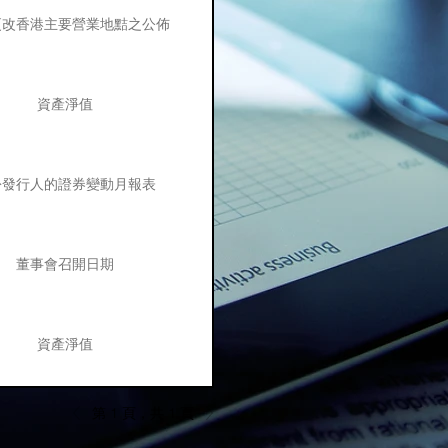
更改香港主要營業地黠之公佈
資產淨值
份發行人的證券變動月報表
董事會召開日期
資產淨值
第 1 頁，共 1 頁