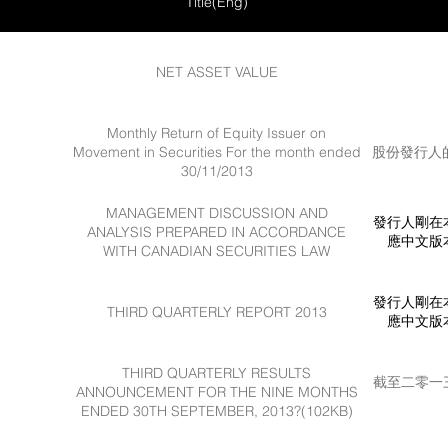
Title(Eng)
omemade Pecan Pie
 Road Ice Cream
NET ASSET VALUE
y Apple Strudel
Monthly Return of Equity Issuer on
Movement in Securities For the month ended
股份發行人的
30/11/2013
e Butter Tarts
MANAGEMENT DISCUSSION AND
發行人剛在
ANALYSIS PREPARED IN ACCORDANCE
應中文版
WITH CANADIAN SECURITIES LAW
發行人剛在
THIRD QUARTERLY REPORT 2013
應中文版
THIRD QUARTERLY RESULTS
截至二零一
ANNOUNCEMENT FOR THE NINE MONTHS
ENDED 30TH SEPTEMBER, 2013?(102KB)