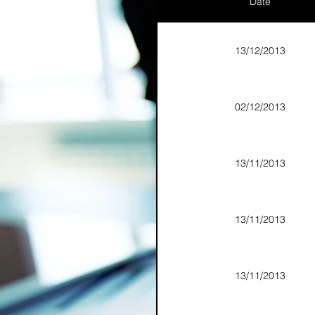
Date
Aunt Bette's H
Rockin’ Rocky
13/12/2013
Tom’s Heavenl
02/12/2013
Joe’s Divin
13/11/2013
13/11/2013
13/11/2013